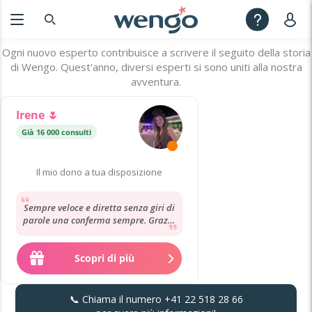
Ogni nuovo esperto contribuisce a scrivere il seguito della storia
di Wengo. Quest'anno, diversi esperti si sono uniti alla nostra
avventura.
Irene 🌷
Già 16 000 consulti
Stella nascente
·
G
Il mio dono a tua disposizione
Sempre veloce e diretta senza giri di
parole una conferma sempre. Grazie
mille un abbraccio forte
Scopri di più
📞 Chiama il numero
+41 22 518 28 66