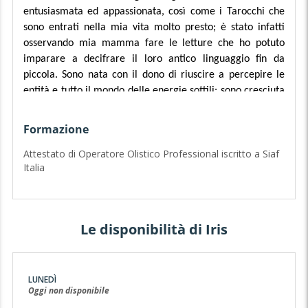
entusiasmata ed appassionata, così come i Tarocchi che
sono entrati nella mia vita molto presto; è stato infatti
osservando mia mamma fare le letture che ho potuto
imparare a decifrare il loro antico linguaggio fin da
piccola. Sono nata con il dono di riuscire a percepire le
entità e tutto il mondo delle energie sottili: sono cresciuta
circondata da angeli e dialogando con chi non è più in vita
come se fosse la cosa più naturale di questo mondo!
Formazione
Crescendo ho dato spazio alla mia razionalità studiando la
Attestato di Operatore Olistico Professional iscritto a Siaf
mente e i processi cognitivi diventando esperta in
pnl
e
Italia
tecniche di autoaffermazione. Ma l’essere umano non è
solo spirito così come non è solo carne e allora ho iniziato
a integrare le varie discipline continuando a formarmi
fino a diventare un’operatrice olistica professionale
Le disponibilità di Iris
iscritta a
SIAF Italia
. Ho seguito così tanti corsi che
sarebbe quasi impossibile elencarli tutti! Tra quelli più
importanti ci sono:
Astro-filosofia e Simbolismo
, T
heta-
LUNEDÌ
healing, Psych-k, channeling, medianità, meditazione,
Oggi non disponibile
riequilibrio energetico, riequilibrio dei chakra,